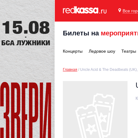
Все го
Билеты на
мероприят
Концерты
Ледовое шоу
Театры
Главная
Uncle Acid & The Deadbeats (UK)
К