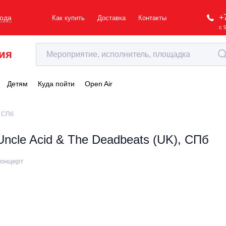
+
рода
Как купить
Доставка
Контакты
с 
ия
Детям
Куда пойти
Open Air
, СПб
Uncle Acid & The Deadbeats (UK), СПб
онцерт