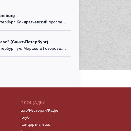
Aurora C
ersburg
г. Санкт
рбург, Кондратьевский проспект, д. 44.
lace" (Санкт-Петербург)
ербург, ул. Маршала Говорова, д. 47.
ПЛОЩАДКИ
Бар/Ресторан/Кафе
Клуб
Концертный зал