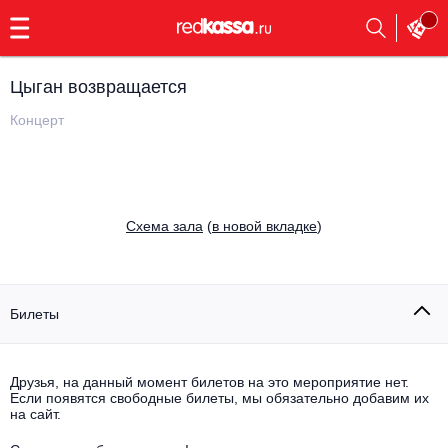
с
9:00
до
23:00
Цыган возвращается
Заказать
обратный
Концерт
звонок
Главная
Все события
Выбрать мероприятие
Инди
Cхема зала
(
в новой вкладке
)
Все события
Как купить
Электронная музыка
Rap, hip-hop, RnB
Билеты
Все события
Контакты
Панк
Поэтический вечер
Друзья, на данный момент билетов на это мероприятие нет.
Если появятся свободные билеты, мы обязательно добавим их
Все события
Выбрать другой город
Концерты на теплоходе
на сайт.
Опера