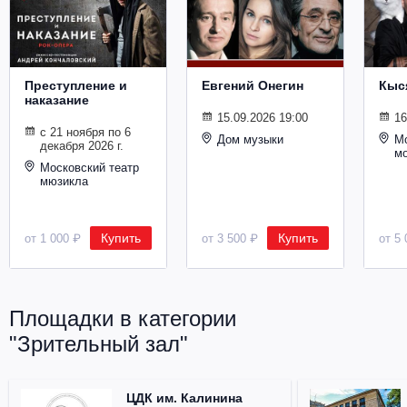
Металл
Преступление и
Евгений Онегин
Кыс
наказание
15.09.2026 19:00
16
с 21 ноября по 6
Дом музыки
Мо
декабря 2026 г.
м
Московский театр
мюзикла
Купить
Купить
от 1 000 ₽
от 3 500 ₽
от 5 
Площадки в категории
"Зрительный зал"
ЦДК им. Калинина