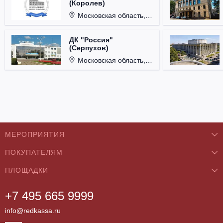
(Королев)
Московская область, г. Королёв, ул. Терешковой, д. 1.
ДК "Россия"
(Серпухов)
Московская область, г. Серпухов, ул. Советская, д. 90.
МЕРОПРИЯТИЯ
ПОКУПАТЕЛЯМ
Концерты
ПЛОЩАДКИ
О нас
Классика
+7 495 665 9999
Бар/Ресторан/Кафе
Как купить
Театры
info@redkassa.ru
Клуб
Возврат билетов
Фестивали