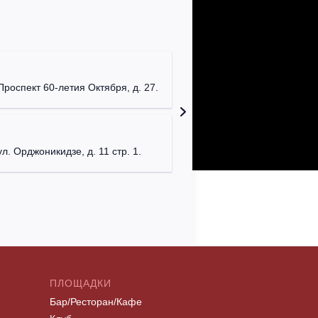
Мумий Т
г. Моск
Проспект 60-летия Октября, д. 27.
Клуб "P
г. Моск
ул. Орджоникидзе, д. 11 стр. 1.
ПЛОЩАДКИ
Бар/Ресторан/Кафе