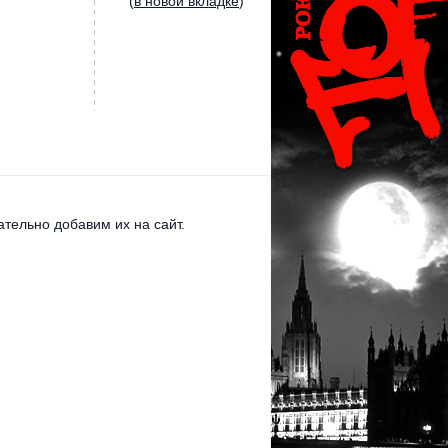
(
в новой вкладке
)
тельно добавим их на сайт.