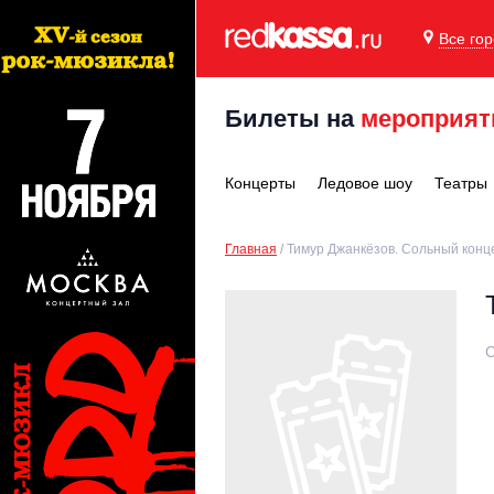
Все го
Билеты на
мероприят
Концерты
Ледовое шоу
Театры
Главная
Тимур Джанкёзов. Сольный конц
С