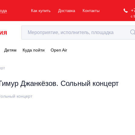
+
рода
Как купить
Доставка
Контакты
с 
ия
Детям
Куда пойти
Open Air
ерт
Тимур Джанкёзов. Сольный концерт
ольный концерт