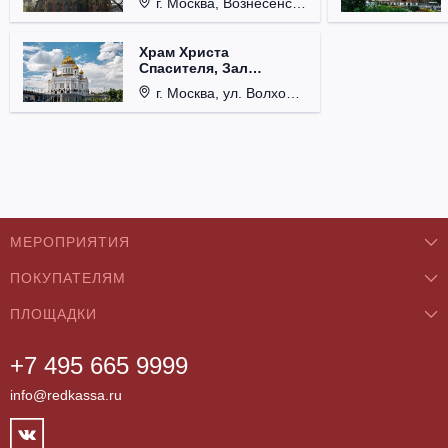
г. Москва, Вознесенский пер., д. 8/5, стр. 3.
Храм Христа
Спасителя, Зал
Церковных Соборов
г. Москва, ул. Волхонка, д. 15.
МЕРОПРИЯТИЯ
ПОКУПАТЕЛЯМ
Концерты
ПЛОЩАДКИ
О нас
Классика
+7 495 665 9999
Бар/Ресторан/Кафе
Как купить
Театры
info@redkassa.ru
Клуб
Возврат билетов
Фестивали
Концертный зал
Контакты
Спорт