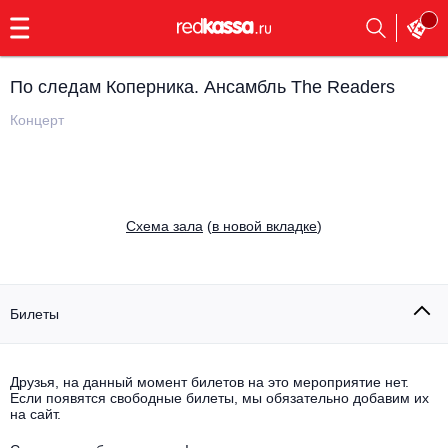
с
9:00
до
23:00
По следам Коперника. Ансамбль The Readers
Заказать
обратный
Концерт
звонок
Главная
Все события
Выбрать мероприятие
Инди
Cхема зала
(
в новой вкладке
)
Все события
Как купить
Электронная музыка
Rap, hip-hop, RnB
Билеты
Все события
Контакты
Панк
Поэтический вечер
Друзья, на данный момент билетов на это мероприятие нет.
Если появятся свободные билеты, мы обязательно добавим их
Все события
Выбрать другой город
Концерты на теплоходе
на сайт.
Опера