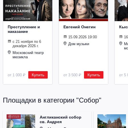
Металл
Преступление и
Евгений Онегин
Кыс
наказание
15.09.2026 19:00
16
с 21 ноября по 6
Дом музыки
Мо
декабря 2026 г.
м
Московский театр
мюзикла
Купить
Купить
от 1 000 ₽
от 3 500 ₽
от 5 
Площадки в категории "Собор"
Англиканский собор
св. Андрея