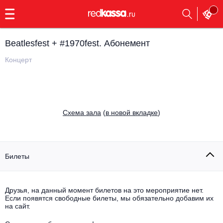
с
9:00
до
23:00
Beatlesfest + #1970fest. Абонемент
Заказать
обратный
Концерт
звонок
Главная
Все события
Выбрать мероприятие
Инди
Cхема зала
(
в новой вкладке
)
Все события
Как купить
Электронная музыка
Rap, hip-hop, RnB
Билеты
Все события
Контакты
Панк
Поэтический вечер
Друзья, на данный момент билетов на это мероприятие нет.
Если появятся свободные билеты, мы обязательно добавим их
Все события
Выбрать другой город
Концерты на теплоходе
на сайт.
Опера