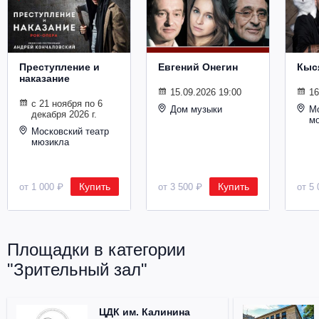
Металл
Преступление и
Евгений Онегин
Кыс
наказание
15.09.2026 19:00
16
с 21 ноября по 6
Дом музыки
Мо
декабря 2026 г.
м
Московский театр
мюзикла
Купить
Купить
от 1 000 ₽
от 3 500 ₽
от 5 
Площадки в категории
"Зрительный зал"
ЦДК им. Калинина