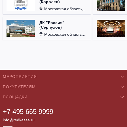
(Королев)
Московская область, г. Королёв, ул. Терешковой, д. 1.
ДК "Россия"
(Серпухов)
Московская область, г. Серпухов, ул. Советская, д. 90.
МЕРОПРИЯТИЯ
ПОКУПАТЕЛЯМ
Концерты
ПЛОЩАДКИ
О нас
Классика
+7 495 665 9999
Бар/Ресторан/Кафе
Как купить
Театры
info@redkassa.ru
Клуб
Возврат билетов
Фестивали