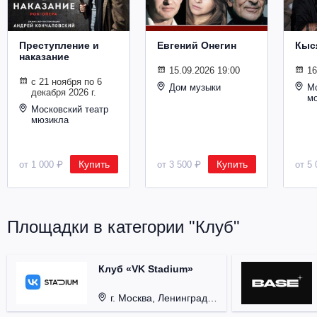
Металл
Преступление и
Евгений Онегин
Кыс
наказание
15.09.2026 19:00
16
с 21 ноября по 6
Дом музыки
Мо
декабря 2026 г.
м
Московский театр
мюзикла
Купить
Купить
от 1 000 ₽
от 3 500 ₽
от 5 
Площадки в категории "Клуб"
Клуб «VK Stadium»
г. Москва, Ленинградский проспект, д. 80, стр. 17.