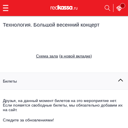
с
9:00
до
23:00
Технология. Большой весенний концерт
Заказать
обратный
звонок
Главная
Все события
Cхема зала
(
в новой вкладке
)
Выбрать мероприятие
Инди
Все события
Как купить
Электронная музыка
Билеты
Rap, hip-hop, RnB
Все события
Друзья, на данный момент билетов на это мероприятие нет.
Контакты
Панк
Если появятся свободные билеты, мы обязательно добавим их
Поэтический вечер
на сайт.
Все события
Выбрать другой город
Концерты на теплоходе
Опера
Следите за обновлениями!