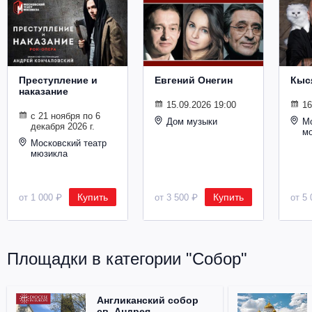
Металл
Преступление и
Евгений Онегин
Кыс
наказание
15.09.2026 19:00
16
с 21 ноября по 6
Дом музыки
Мо
декабря 2026 г.
м
Московский театр
мюзикла
Купить
Купить
от 1 000 ₽
от 3 500 ₽
от 5 
Площадки в категории "Собор"
Англиканский собор
св. Андрея