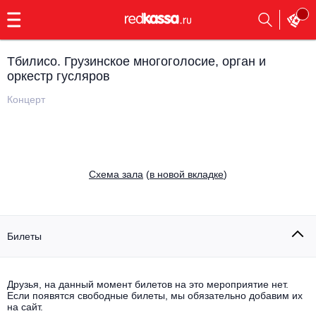
с
9:00
до
23:00
Тбилисо. Грузинское многоголосие, орган и
Заказать
оркестр гусляров
обратный
звонок
Концерт
Главная
Все события
Выбрать мероприятие
Инди
Все события
Cхема зала
(
в новой вкладке
)
Как купить
Электронная музыка
Rap, hip-hop, RnB
Все события
Билеты
Контакты
Панк
Поэтический вечер
Все события
Друзья, на данный момент билетов на это мероприятие нет.
Выбрать другой город
Концерты на теплоходе
Если появятся свободные билеты, мы обязательно добавим их
Опера
на сайт.