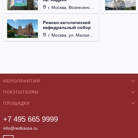
г. Москва, Вознесенский пер., д. 8/5, стр. 3.
Римско-католический
кафедральный собор
г. Москва, ул. Малая Грузинская, д. 27/13, стр. 1.
МЕРОПРИЯТИЯ
ПОКУПАТЕЛЯМ
Концерты
ПЛОЩАДКИ
О нас
Классика
+7 495 665 9999
Бар/Ресторан/Кафе
Как купить
Театры
info@redkassa.ru
Клуб
Возврат билетов
Фестивали