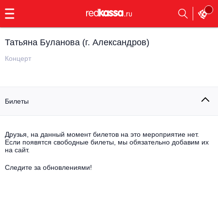
с
9:00
до
23:00
Татьяна Буланова (г. Александров)
Заказать
обратный
Концерт
звонок
Главная
Все события
Билеты
Выбрать мероприятие
Инди
Все события
Как купить
Электронная музыка
Друзья, на данный момент билетов на это мероприятие нет.
Если появятся свободные билеты, мы обязательно добавим их
на сайт.
Rap, hip-hop, RnB
Все события
Следите за обновлениями!
Контакты
Панк
Поэтический вечер
Все события
Выбрать другой город
Концерты на теплоходе
Опера