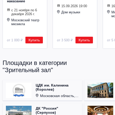
наказание
Металл
15.09.2026 19:00
16
с 21 ноября по 6
Дом музыки
Мо
декабря 2026 г.
м
Московский театр
мюзикла
Купить
Купить
от 1 000 ₽
от 3 500 ₽
от 5 
Площадки в категории
"Зрительный зал"
ЦДК им. Калинина
(Королев)
Московская область, г. Королёв, ул. Терешковой, д. 1.
ДК "Россия"
(Серпухов)