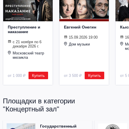
Металл
Преступление и
Евгений Онегин
Кыс
наказание
15.09.2026 19:00
16
с 21 ноября по 6
Дом музыки
Мо
декабря 2026 г.
м
Московский театр
мюзикла
Купить
Купить
от 1 000 ₽
от 3 500 ₽
от 5 
Площадки в категории
"Концертный зал"
Государственный