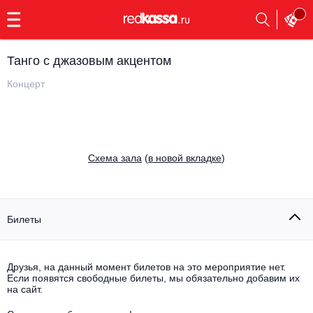
с
9:00
до
23:00
Танго с джазовым акцентом
Заказать
обратный
Концерт
звонок
Главная
Все события
Выбрать мероприятие
Инди
Cхема зала
(
в новой вкладке
)
Все события
Как купить
Электронная музыка
Rap, hip-hop, RnB
Билеты
Все события
Контакты
Панк
Поэтический вечер
Друзья, на данный момент билетов на это мероприятие нет.
Если появятся свободные билеты, мы обязательно добавим их
Все события
Выбрать другой город
Концерты на теплоходе
на сайт.
Опера