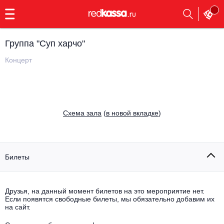
с
9:00
до
23:00
Группа "Суп харчо"
Заказать
обратный
Концерт
звонок
Главная
Все события
Выбрать мероприятие
Инди
Cхема зала
(
в новой вкладке
)
Все события
Как купить
Электронная музыка
Rap, hip-hop, RnB
Билеты
Все события
Контакты
Панк
Поэтический вечер
Друзья, на данный момент билетов на это мероприятие нет.
Если появятся свободные билеты, мы обязательно добавим их
Все события
Выбрать другой город
Концерты на теплоходе
на сайт.
Опера