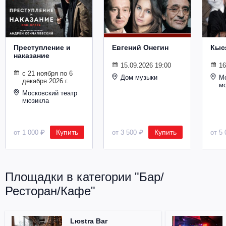
Металл
Преступление и
Евгений Онегин
Кыс
наказание
15.09.2026 19:00
16
с 21 ноября по 6
Дом музыки
Мо
декабря 2026 г.
м
Московский театр
мюзикла
Купить
Купить
от 1 000 ₽
от 3 500 ₽
от 5 
Площадки в категории "Бар/
Ресторан/Кафе"
Lюstra Bar