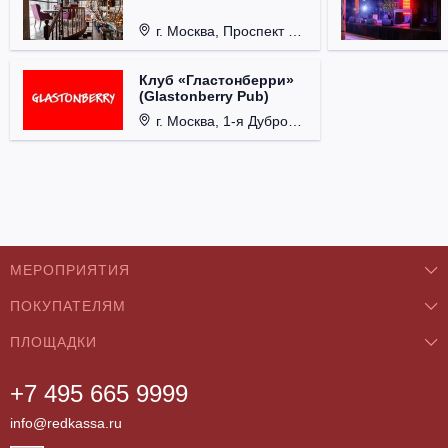
г. Москва, Проспект 60-летия Октября, д. 27.
Клуб «Гластонберри»
(Glastonberry Pub)
г. Москва, 1-я Дубровская ул., д. 13А, стр. 1.
МЕРОПРИЯТИЯ
ПОКУПАТЕЛЯМ
Концерты
ПЛОЩАДКИ
О нас
Классика
+7 495 665 9999
Бар/Ресторан/Кафе
Как купить
Театры
info@redkassa.ru
Клуб
Возврат билетов
Фестивали