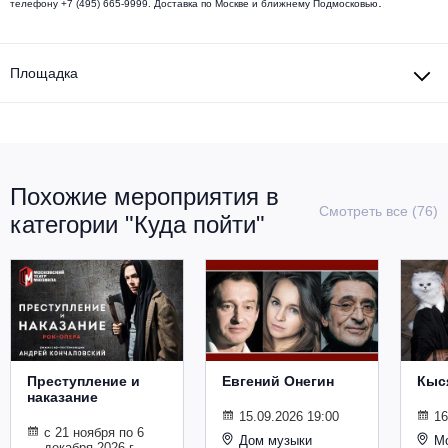
.
телефону +7 (495) 665-9999. Доставка по Москве и ближнему Подмосковью
Металл
Площадка
Похожие мероприятия в
Смотреть все (76)
категории "Куда пойти"
Преступление и
Евгений Онегин
Кыс
наказание
15.09.2026 19:00
16
с 21 ноября по 6
Дом музыки
Мо
декабря 2026 г.