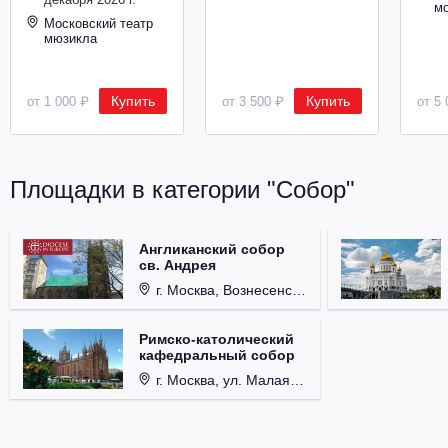
м
Московский театр
мюзикла
Купить
Купить
от 1 000 ₽
от 3 500 ₽
от 5 
Площадки в категории "Собор"
Англиканский собор
св. Андрея
г. Москва, Вознесенский пер., д. 8/5, стр. 3.
Римско-католический
кафедральный собор
г. Москва, ул. Малая Грузинская, д. 27/13, стр. 1.