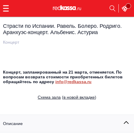
с
9:00
до
23:00
Страсти по Испании. Равель. Болеро. Родриго.
Заказать
Аранхуэс-концерт. Альбенис. Астуриа
обратный
звонок
Концерт
Главная
Все события
Выбрать мероприятие
Инди
Все события
Концерт, запланированный на 21 марта, отменяется. По
вопросам возврата стоимости приобретенных билетов
Как купить
Электронная музыка
обращайтесь по адресу
info@redkassa.ru
Rap, hip-hop, RnB
Все события
Cхема зала
(
в новой вкладке
)
Контакты
Панк
Поэтический вечер
Все события
Выбрать другой город
Концерты на теплоходе
Описание
Опера