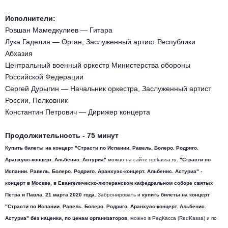
Другое для детей
Поп и эстрада
Известные актёры
Все события
Исполнители:
Детский концерт
Ровшан Мамедкулиев — Гитара
Альтернатива
Комедия
Лука Гаделия — Орган, Заслуженный артист Республики
Детский спектакль
Абхазия
Классическая музыка
Все события
Творческий вечер
Центральный военный оркестр Министерства обороны
Российской Федерации
Детское шоу
Круиз Фест
Мюзикл, оперетта
Сергей Дурыгин — Начальник оркестра, Заслуженный артист
России, Полковник
Детский мюзикл
Open-air на ВДНХ
Константин Петрович — Дирижер концерта
Балет
Джаз и блюз
Продолжительность - 75 минут
Драма
Купить билеты на
концерт "Страсти по Испании. Равель. Болеро. Родриго.
Этно, фолк, кантри
Аранхуэс-концерт. Альбенис. Астуриа"
можно на сайте redkassa.ru.
"Страсти по
Музыкальный спектакль
Испании. Равель. Болеро. Родриго. Аранхуэс-концерт. Альбенис. Астуриа"
-
Рок
концерт в Москве,
в Евангелическо-лютеранском кафедральном соборе святых
Спектакль
Петра и Павла
, 21 марта 2020 года
. Забронировать и
купить билеты на
концерт
"Страсти по Испании. Равель. Болеро. Родриго. Аранхуэс-концерт. Альбенис.
Шансон, романс, авторская песня
Иммерсивный спектакль
Астуриа"
без наценки, по ценам организаторов
, можно в РедКасса (RedKassa) и по