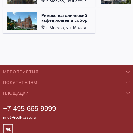
г. Москва, Вознесенский пер., д. 8/5, стр. 3.
Римско-католический
кафедральный собор
г. Москва, ул. Малая Грузинская, д. 27/13, стр. 1.
МЕРОПРИЯТИЯ
ПОКУПАТЕЛЯМ
Концерты
ПЛОЩАДКИ
О нас
Классика
+7 495 665 9999
Бар/Ресторан/Кафе
Как купить
Театры
info@redkassa.ru
Клуб
Возврат билетов
Фестивали
Концертный зал
Контакты
Спорт