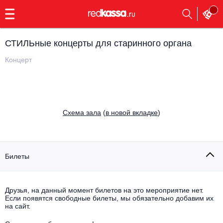
с
9:00
до
23:00
СТИЛЬные концерты для старинного органа
Заказать
обратный
Концерт
звонок
Главная
Все события
Выбрать мероприятие
Инди
Cхема зала
(
в новой вкладке
)
Все события
Как купить
Электронная музыка
Rap, hip-hop, RnB
Билеты
Все события
Контакты
Панк
Поэтический вечер
Друзья, на данный момент билетов на это мероприятие нет.
Если появятся свободные билеты, мы обязательно добавим их
Все события
Выбрать другой город
Концерты на теплоходе
на сайт.
Опера