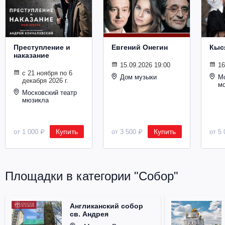
Металл
Преступление и
Евгений Онегин
Кыс
наказание
15.09.2026 19:00
16
с 21 ноября по 6
Дом музыки
Мо
декабря 2026 г.
м
Московский театр
мюзикла
Купить
Купить
от 1 000 ₽
от 3 500 ₽
от 5 
Площадки в категории "Собор"
Англиканский собор
св. Андрея