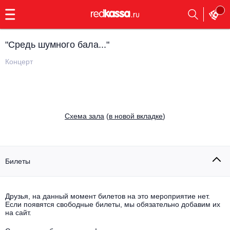
с
9:00
до
23:00
"Средь шумного бала..."
Заказать
обратный
Концерт
звонок
Главная
Все события
Выбрать мероприятие
Инди
Cхема зала
(
в новой вкладке
)
Все события
Как купить
Электронная музыка
Rap, hip-hop, RnB
Билеты
Все события
Контакты
Панк
Поэтический вечер
Друзья, на данный момент билетов на это мероприятие нет.
Если появятся свободные билеты, мы обязательно добавим их
Все события
Выбрать другой город
Концерты на теплоходе
на сайт.
Опера