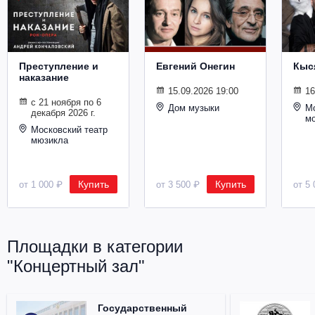
Металл
Преступление и
Евгений Онегин
Кыс
наказание
15.09.2026 19:00
16
с 21 ноября по 6
Дом музыки
Мо
декабря 2026 г.
м
Московский театр
мюзикла
Купить
Купить
от 1 000 ₽
от 3 500 ₽
от 5 
Площадки в категории
"Концертный зал"
Государственный