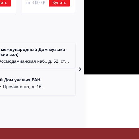
пить
Купить
Купить
от 3 000 ₽
от 8 500 ₽
 международный Дом музыки
Клуб Ba
кий зал)
г. Моск
осмодамианская наб., д. 52, стр. 8.
Централ
й Дом ученых РАН
г. Моск
у. Пречистенка, д. 16.