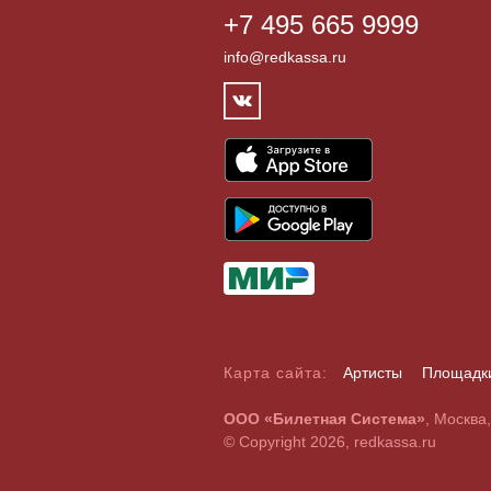
+7 495 665 9999
info@redkassa.ru
Карта сайта:
Артисты
Площадк
А
Б
В
Г
Д
Е
Ж
З
И
Й
К
Л
М
Н
О
П
Р
С
ООО «Билетная Система»
, Москва
A
B
C
D
E
F
G
H
I
J
K
L
M
N
O
P
Q
R
© Copyright 2026, redkassa.ru
0
1
2
3
4
5
6
7
8
9