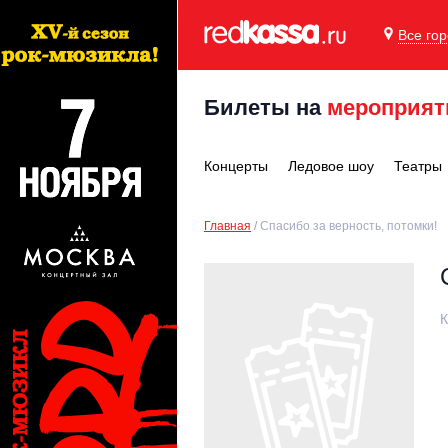
Все го
Билеты на
мероприят
Концерты
Ледовое шоу
Театры
Главная
Спасибо за верность, потомки!
К