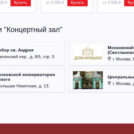
Купить
Купить
Ку
500 ₽
от 5 000 ₽
от 3 500 ₽
и "Концертный зал"
Московский
обор св. Андрея
(Светлановс
есенский пер., д. 8/5, стр. 3.
г. Москва, К
осковской консерватории
Центральны
ского
г. Москва, 
Большая Никитская, д. 13.