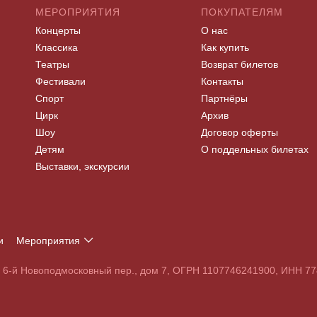
МЕРОПРИЯТИЯ
ПОКУПАТЕЛЯМ
Концерты
О нас
Классика
Как купить
Театры
Возврат билетов
Фестивали
Контакты
Спорт
Партнёры
Цирк
Архив
Шоу
Договор оферты
Детям
О поддельных билетах
Выставки, экскурсии
и
Мероприятия
Т
У
Ф
Х
Ц
Ч
Ш
Щ
Э
Ю
Я
, 6-й Новоподмосковный пер., дом 7, ОГРН 1107746241900, ИНН 
S
T
U
V
W
X
Y
Z