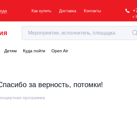
+
рода
Как купить
Доставка
Контакты
с 
ия
Детям
Куда пойти
Open Air
Спасибо за верность, потомки!
онцертная программа