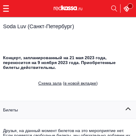
с
9:00
до
23:00
Soda Luv (Санкт-Петербург)
Заказать
обратный
звонок
Главная
Все события
Концерт, запланированный на 21 мая 2023 года,
переносится на 9 ноября 2023 года. Приобретенные
Выбрать мероприятие
Инди
билеты действительны.
Все события
Как купить
Электронная музыка
Cхема зала
(
в новой вкладке
)
Rap, hip-hop, RnB
Все события
Контакты
Панк
Билеты
Поэтический вечер
Все события
Выбрать другой город
Концерты на теплоходе
Опера
Друзья, на данный момент билетов на это мероприятие нет.
Если появятся свободные билеты, мы обязательно добавим их