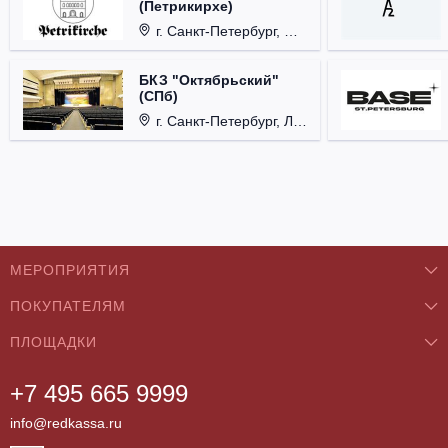
(Петрикирхе)
г. Санкт-Петербург, Невский проспект, д. 22-24.
БКЗ "Октябрьский"
(СПб)
г. Санкт-Петербург, Лиговский проспект, д. 6.
МЕРОПРИЯТИЯ
ПОКУПАТЕЛЯМ
Концерты
ПЛОЩАДКИ
О нас
Классика
+7 495 665 9999
Бар/Ресторан/Кафе
Как купить
Театры
info@redkassa.ru
Клуб
Возврат билетов
Фестивали