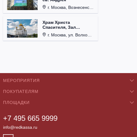
г. Москва, Вознесенский пер., д. 8/5, стр. 3.
Храм Христа
Спасителя, Зал
Церковных Соборов
г. Москва, ул. Волхонка, д. 15.
МЕРОПРИЯТИЯ
ПОКУПАТЕЛЯМ
Концерты
ПЛОЩАДКИ
О нас
Классика
+7 495 665 9999
Бар/Ресторан/Кафе
Как купить
Театры
info@redkassa.ru
Клуб
Возврат билетов
Фестивали