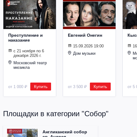
Металл
Преступление и
Евгений Онегин
Кыс
наказание
15.09.2026 19:00
16
с 21 ноября по 6
Дом музыки
Мо
декабря 2026 г.
м
Московский театр
мюзикла
Купить
Купить
от 1 000 ₽
от 3 500 ₽
от 5 
Площадки в категории "Собор"
Англиканский собор
св. Андрея