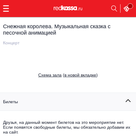
с
9:00
до
23:00
Снежная королева. Музыкальная сказка с
Заказать
песочной анимацией
обратный
звонок
Концерт
Главная
Все события
Выбрать мероприятие
Инди
Все события
Cхема зала
(
в новой вкладке
)
Как купить
Электронная музыка
Rap, hip-hop, RnB
Все события
Билеты
Контакты
Панк
Поэтический вечер
Все события
Друзья, на данный момент билетов на это мероприятие нет.
Выбрать другой город
Концерты на теплоходе
Если появятся свободные билеты, мы обязательно добавим их
Опера
на сайт.