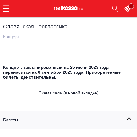
с
9:00
до
23:00
Славянская неоклассика
Заказать
обратный
Концерт
звонок
Главная
Все события
Выбрать мероприятие
Инди
Концерт, запланированный на 25 июня 2023 года,
переносится на 6 сентября 2023 года. Приобретенные
Все события
билеты действительны.
Как купить
Электронная музыка
Cхема зала
(
в новой вкладке
)
Rap, hip-hop, RnB
Все события
Контакты
Панк
Поэтический вечер
Билеты
Все события
Выбрать другой город
Концерты на теплоходе
Опера