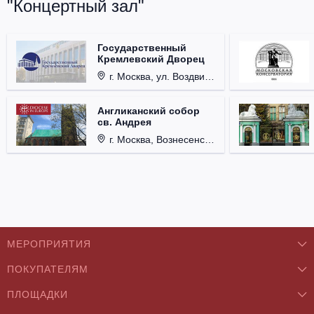
"Концертный зал"
Государственный
Кремлевский Дворец
г. Москва, ул. Воздвиженка, д. 1, Кремль.
Англиканский собор
св. Андрея
г. Москва, Вознесенский пер., д. 8/5, стр. 3.
МЕРОПРИЯТИЯ
ПОКУПАТЕЛЯМ
Концерты
ПЛОЩАДКИ
О нас
Классика