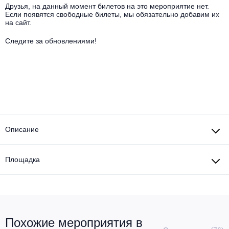
Другое для детей
Поп и эстрада
Друзья, на данный момент билетов на это мероприятие нет.
Известные актёры
Если появятся свободные билеты, мы обязательно добавим их
Все события
на сайт.
Детский концерт
Альтернатива
Комедия
Следите за обновлениями!
Детский спектакль
Классическая музыка
Все события
Творческий вечер
Детское шоу
Круиз Фест
Мюзикл, оперетта
Детский мюзикл
Open-air на ВДНХ
Балет
Описание
Джаз и блюз
Драма
Этно, фолк, кантри
Площадка
Музыкальный спектакль
Рок
Спектакль
Шансон, романс, авторская песня
Иммерсивный спектакль
Похожие мероприятия в