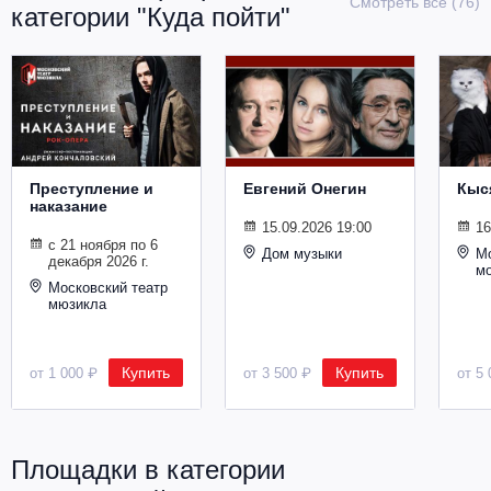
Смотреть все (76)
категории "Куда пойти"
Металл
Преступление и
Евгений Онегин
Кыс
наказание
15.09.2026 19:00
16
с 21 ноября по 6
Дом музыки
Мо
декабря 2026 г.
м
Московский театр
мюзикла
Купить
Купить
от 1 000 ₽
от 3 500 ₽
от 5 
Площадки в категории