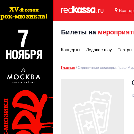
Все го
Билеты на
мероприят
Концерты
Ледовое шоу
Театры
Главная
Скрипичные шедевры. Граф Му
К