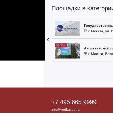
Площадки в категори
Государственн
г. Москва, ул. 
Англиканский с
г. Москва, Возн
+7 495 665 9999
info@redkassa.ru