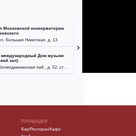
л Московской консерватории
Централ
йковского
г. Моск
ул. Большая Никитская, д. 13.
 международный Дом музыки
Клуб Ba
кий зал)
г. Моск
осмодамианская наб., д. 52, стр. 8.
ПЛОЩАДКИ
Бар/Ресторан/Кафе