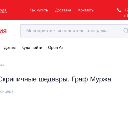
+
рода
Как купить
Доставка
Контакты
с 
ия
Детям
Куда пойти
Open Air
ржа
Скрипичные шедевры. Граф Муржа
онцерт