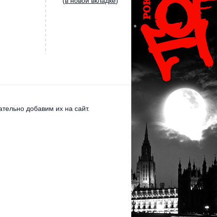
(
в новой вкладке
)
тельно добавим их на сайт.