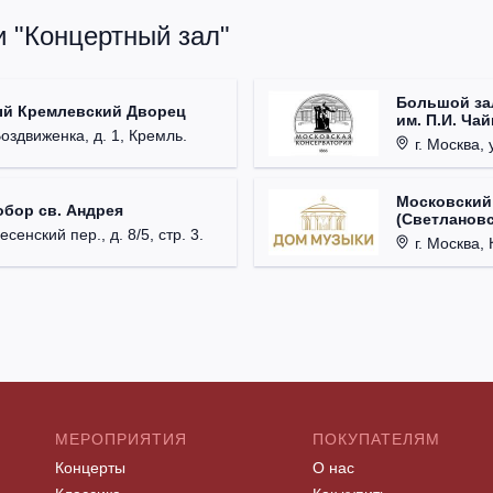
и "Концертный зал"
Большой за
ый Кремлевский Дворец
им. П.И. Ча
Воздвиженка, д. 1, Кремль.
г. Москва, 
Московский
обор св. Андрея
(Светлановс
есенский пер., д. 8/5, стр. 3.
г. Москва, К
МЕРОПРИЯТИЯ
ПОКУПАТЕЛЯМ
Концерты
О нас