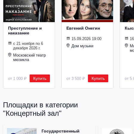
Металл
Преступление и
Евгений Онегин
Кыс
наказание
15.09.2026 19:00
16
с 21 ноября по 6
Дом музыки
Мо
декабря 2026 г.
м
Московский театр
мюзикла
Купить
Купить
от 1 000 ₽
от 3 500 ₽
от 5 
Площадки в категории
"Концертный зал"
Государственный