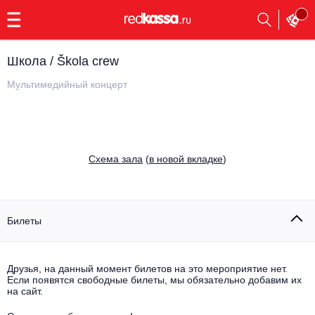
с
9:00
до
23:00
Школа / Škola crew
Заказать
обратный
Мультимедийный концерт
звонок
Главная
Все события
Выбрать мероприятие
Инди
Cхема зала
(
в новой вкладке
)
Все события
Как купить
Электронная музыка
Rap, hip-hop, RnB
Билеты
Все события
Контакты
Панк
Поэтический вечер
Друзья, на данный момент билетов на это мероприятие нет.
Если появятся свободные билеты, мы обязательно добавим их
Все события
Выбрать другой город
Концерты на теплоходе
на сайт.
Опера