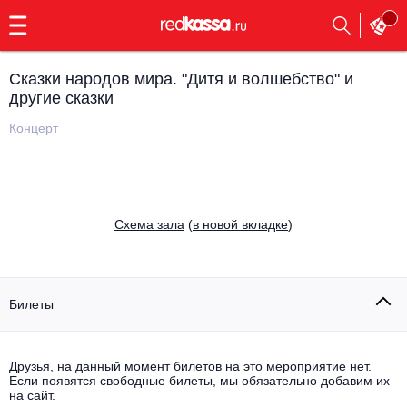
с
9:00
до
23:00
Сказки народов мира. "Дитя и волшебство" и
Заказать
другие сказки
обратный
звонок
Концерт
Главная
Все события
Выбрать мероприятие
Инди
Все события
Cхема зала
(
в новой вкладке
)
Как купить
Электронная музыка
Rap, hip-hop, RnB
Все события
Билеты
Контакты
Панк
Поэтический вечер
Все события
Друзья, на данный момент билетов на это мероприятие нет.
Выбрать другой город
Концерты на теплоходе
Если появятся свободные билеты, мы обязательно добавим их
Опера
на сайт.