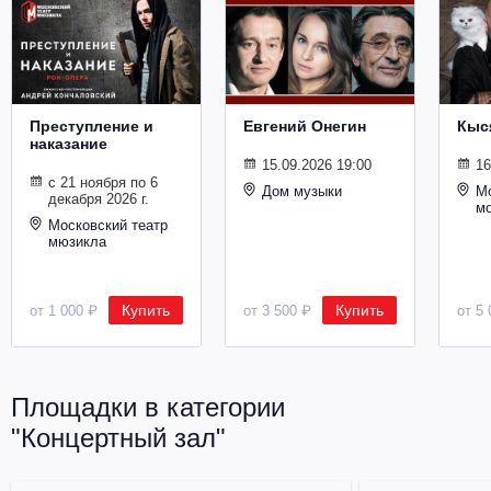
Металл
Преступление и
Евгений Онегин
Кыс
наказание
15.09.2026 19:00
16
с 21 ноября по 6
Дом музыки
Мо
декабря 2026 г.
м
Московский театр
мюзикла
Купить
Купить
от 1 000 ₽
от 3 500 ₽
от 5 
Площадки в категории
"Концертный зал"