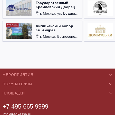
Государственный
Кремлевский Дворец
г. Москва, ул. Воздвиженка, д. 1, Кремль.
Англиканский собор
св. Андрея
г. Москва, Вознесенский пер., д. 8/5, стр. 3.
МЕРОПРИЯТИЯ
ПОКУПАТЕЛЯМ
Концерты
ПЛОЩАДКИ
О нас
Классика
+7 495 665 9999
Бар/Ресторан/Кафе
Как купить
Театры
info@redkassa.ru
Клуб