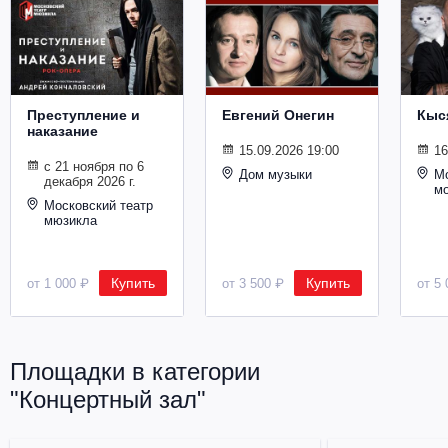
Металл
Преступление и
Евгений Онегин
Кыс
наказание
15.09.2026 19:00
16
с 21 ноября по 6
Дом музыки
Мо
декабря 2026 г.
м
Московский театр
мюзикла
Купить
Купить
от 1 000 ₽
от 3 500 ₽
от 5 
Площадки в категории
"Концертный зал"