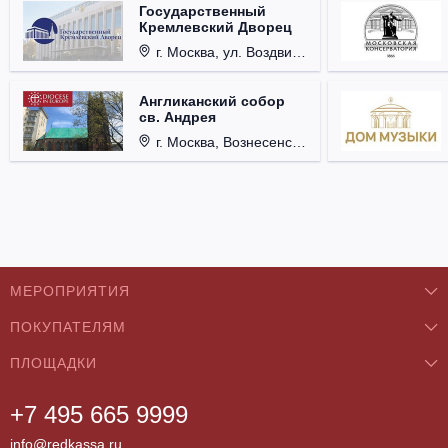
Государственный
Кремлевский Дворец
г. Москва, ул. Воздвиженка, д. 1, Кремль.
Англиканский собор
св. Андрея
г. Москва, Вознесенский пер., д. 8/5, стр. 3.
МЕРОПРИЯТИЯ
ПОКУПАТЕЛЯМ
Концерты
ПЛОЩАДКИ
О нас
Классика
+7 495 665 9999
Бар/Ресторан/Кафе
Как купить
Театры
info@redkassa.ru
Клуб