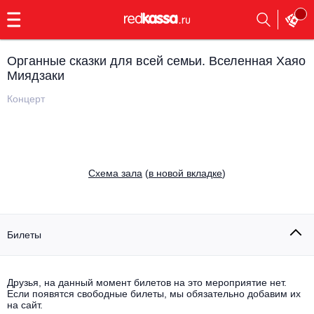
с
9:00
до
23:00
Органные сказки для всей семьи. Вселенная Хаяо
Заказать
Миядзаки
обратный
звонок
Концерт
Главная
Все события
Выбрать мероприятие
Инди
Все события
Cхема зала
(
в новой вкладке
)
Как купить
Электронная музыка
Rap, hip-hop, RnB
Все события
Билеты
Контакты
Панк
Поэтический вечер
Все события
Друзья, на данный момент билетов на это мероприятие нет.
Выбрать другой город
Концерты на теплоходе
Если появятся свободные билеты, мы обязательно добавим их
Опера
на сайт.