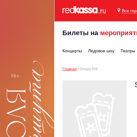
Все го
Билеты на
мероприят
Концерты
Ледовое шоу
Театры
Главная
Simple Riff