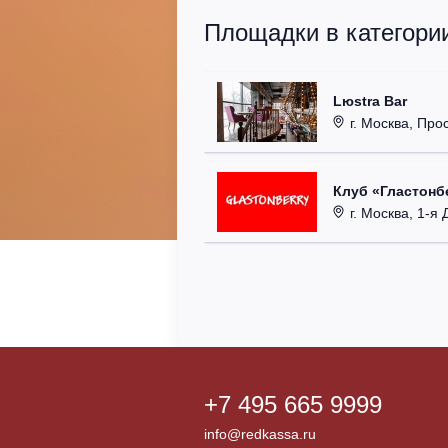
Площадки в категори
Lюstra Bar
г. Москва, Прос
Клуб «Гластонбе
г. Москва, 1-я Д
+7 495 665 9999
info@redkassa.ru