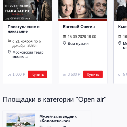
Металл
Преступление и
Евгений Онегин
Кыс
наказание
15.09.2026 19:00
16
с 21 ноября по 6
Дом музыки
Мо
декабря 2026 г.
м
Московский театр
мюзикла
Купить
Купить
от 1 000 ₽
от 3 500 ₽
от 5 
Площадки в категории "Open air"
Музей-заповедник
«Коломенское»