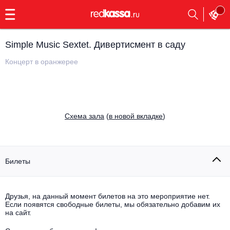
с
9:00
до
23:00
Simple Music Sextet. Дивертисмент в саду
Заказать
обратный
Концерт в оранжерее
звонок
Главная
Все события
Выбрать мероприятие
Инди
Cхема зала
(
в новой вкладке
)
Все события
Как купить
Электронная музыка
Rap, hip-hop, RnB
Билеты
Все события
Контакты
Панк
Поэтический вечер
Друзья, на данный момент билетов на это мероприятие нет.
Если появятся свободные билеты, мы обязательно добавим их
Все события
Выбрать другой город
Концерты на теплоходе
на сайт.
Опера