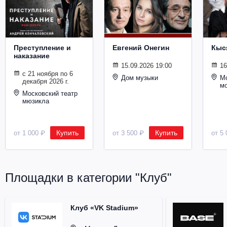
Металл
Преступление и
Евгений Онегин
Кыс
наказание
15.09.2026 19:00
16
с 21 ноября по 6
Дом музыки
Мо
декабря 2026 г.
м
Московский театр
мюзикла
Купить
Купить
от 1 000 ₽
от 3 500 ₽
от 5 
Площадки в категории "Клуб"
Клуб «VK Stadium»