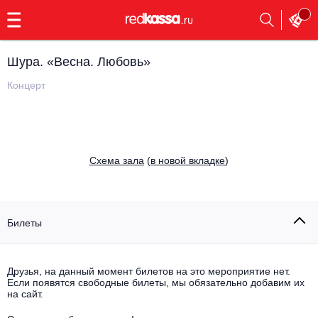
с
9:00
до
23:00
Шура. «Весна. Любовь»
Заказать
обратный
Концерт
звонок
Главная
Все события
Выбрать мероприятие
Инди
Cхема зала
(
в новой вкладке
)
Все события
Как купить
Электронная музыка
Rap, hip-hop, RnB
Билеты
Все события
Контакты
Панк
Поэтический вечер
Друзья, на данный момент билетов на это мероприятие нет.
Если появятся свободные билеты, мы обязательно добавим их
Все события
Выбрать другой город
Концерты на теплоходе
на сайт.
Опера