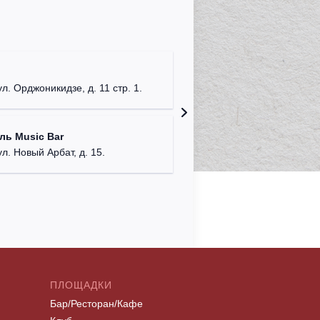
Клуб "P
г. Моск
ул. Орджоникидзе, д. 11 стр. 1.
Клуб "G
ль Music Bar
г. Моск
ул. Новый Арбат, д. 15.
ПЛОЩАДКИ
Бар/Ресторан/Кафе