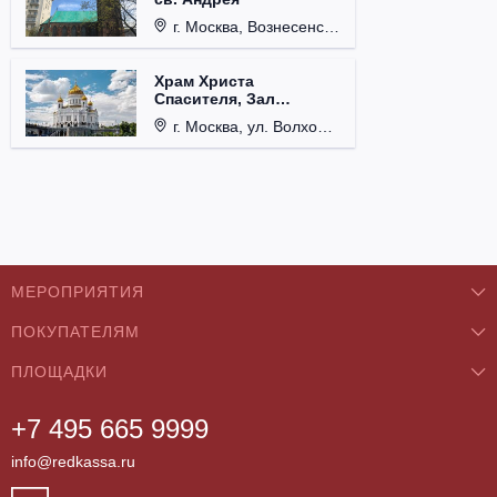
г. Москва, Вознесенский пер., д. 8/5, стр. 3.
Храм Христа
Спасителя, Зал
Церковных Соборов
г. Москва, ул. Волхонка, д. 15.
МЕРОПРИЯТИЯ
ПОКУПАТЕЛЯМ
Концерты
ПЛОЩАДКИ
О нас
Классика
+7 495 665 9999
Бар/Ресторан/Кафе
Как купить
Театры
info@redkassa.ru
Клуб
Возврат билетов
Фестивали