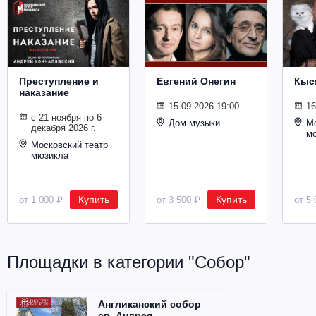
Металл
Преступление и
Евгений Онегин
Кыс
наказание
15.09.2026 19:00
16
с 21 ноября по 6
Дом музыки
Мо
декабря 2026 г.
м
Московский театр
мюзикла
Купить
Купить
от 1 000 ₽
от 3 500 ₽
от 5 
Площадки в категории "Собор"
Англиканский собор
св. Андрея