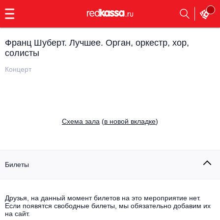
с
9:00
до
23:00
Франц Шуберт. Лучшее. Орган, оркестр, хор,
Заказать
солисты
обратный
звонок
Концерт
Главная
Все события
Выбрать мероприятие
Инди
Все события
Cхема зала
(
в новой вкладке
)
Как купить
Электронная музыка
Rap, hip-hop, RnB
Все события
Билеты
Контакты
Панк
Поэтический вечер
Все события
Друзья, на данный момент билетов на это мероприятие нет.
Выбрать другой город
Концерты на теплоходе
Если появятся свободные билеты, мы обязательно добавим их
Опера
на сайт.