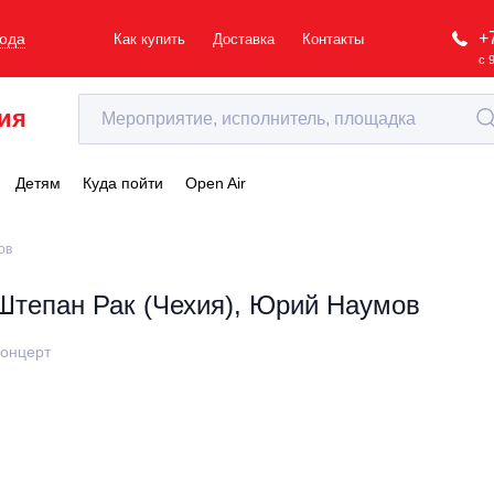
+
рода
Как купить
Доставка
Контакты
с 
ия
Детям
Куда пойти
Open Air
ов
Штепан Рак (Чехия), Юрий Наумов
онцерт