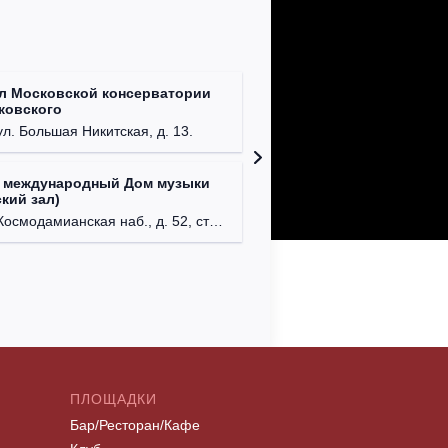
л Московской консерватории
Централ
йковского
г. Моск
ул. Большая Никитская, д. 13.
 международный Дом музыки
Клуб Ba
кий зал)
г. Моск
осмодамианская наб., д. 52, стр. 8.
ПЛОЩАДКИ
Бар/Ресторан/Кафе