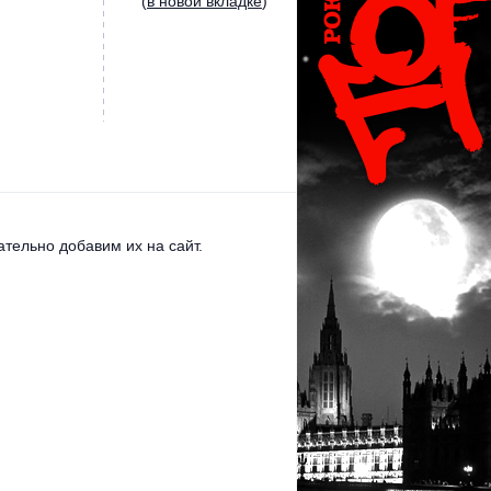
(
в новой вкладке
)
тельно добавим их на сайт.