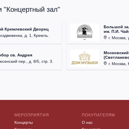
и "Концертный зал"
Большой за
ый Кремлевский Дворец
им. П.И. Ча
Воздвиженка, д. 1, Кремль.
г. Москва, 
Московский
обор св. Андрея
(Светлановс
есенский пер., д. 8/5, стр. 3.
г. Москва, К
МЕРОПРИЯТИЯ
ПОКУПАТЕЛЯМ
Концерты
О нас