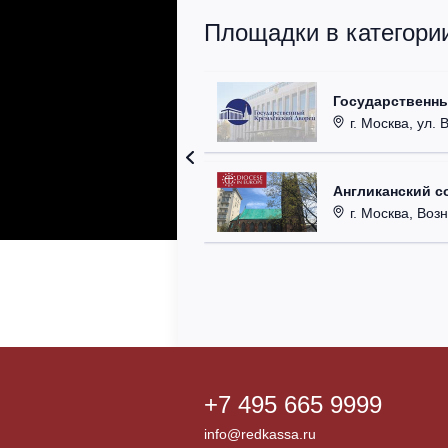
Площадки в категори
Государственн
г. Москва, ул. 
Англиканский с
г. Москва, Возн
+7 495 665 9999
info@redkassa.ru