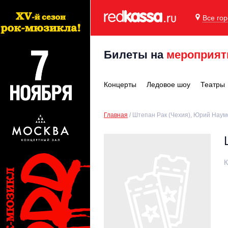
Все го
Билеты на
мероприят
Концерты
Ледовое шоу
Театры
Главная
Штепан Рак (Чехия), Юрий Наум
К