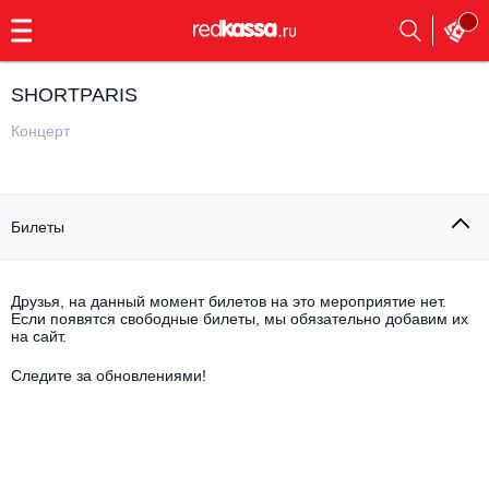
с
9:00
до
23:00
SHORTPARIS
Заказать
обратный
Концерт
звонок
Главная
Все события
Билеты
Выбрать мероприятие
Инди
Все события
Как купить
Электронная музыка
Друзья, на данный момент билетов на это мероприятие нет.
Если появятся свободные билеты, мы обязательно добавим их
на сайт.
Rap, hip-hop, RnB
Все события
Следите за обновлениями!
Контакты
Панк
Поэтический вечер
Все события
Выбрать другой город
Концерты на теплоходе
Опера