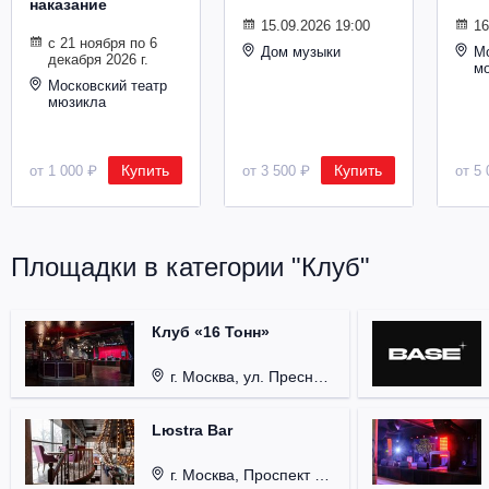
наказание
Металл
15.09.2026 19:00
16
с 21 ноября по 6
Дом музыки
Мо
декабря 2026 г.
м
Московский театр
мюзикла
Купить
Купить
от 1 000 ₽
от 3 500 ₽
от 5 
Площадки в категории "Клуб"
Клуб «16 Тонн»
г. Москва, ул. Пресненский Вал, д. 6, стр. 1.
Lюstra Bar
г. Москва, Проспект 60-летия Октября, д. 27.