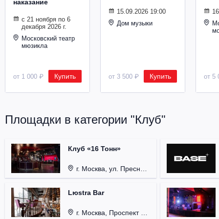
наказание
Металл
15.09.2026 19:00
16
с 21 ноября по 6
Дом музыки
Мо
декабря 2026 г.
м
Московский театр
мюзикла
Купить
Купить
от 1 000 ₽
от 3 500 ₽
от 5 
Площадки в категории "Клуб"
Клуб «16 Тонн»
г. Москва, ул. Пресненский Вал, д. 6, стр. 1.
Lюstra Bar
г. Москва, Проспект 60-летия Октября, д. 27.