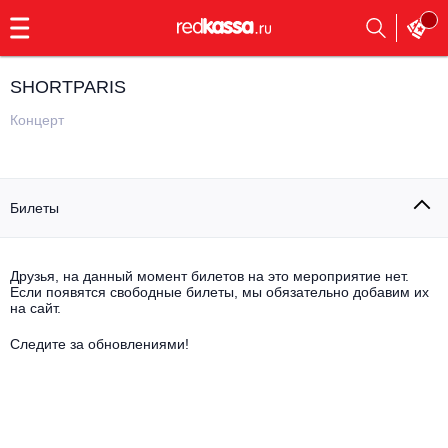
с
9:00
до
23:00
SHORTPARIS
Заказать
обратный
Концерт
звонок
Главная
Все события
Билеты
Выбрать мероприятие
Инди
Все события
Как купить
Электронная музыка
Друзья, на данный момент билетов на это мероприятие нет.
Если появятся свободные билеты, мы обязательно добавим их
на сайт.
Rap, hip-hop, RnB
Все события
Следите за обновлениями!
Контакты
Панк
Поэтический вечер
Все события
Выбрать другой город
Концерты на теплоходе
Опера