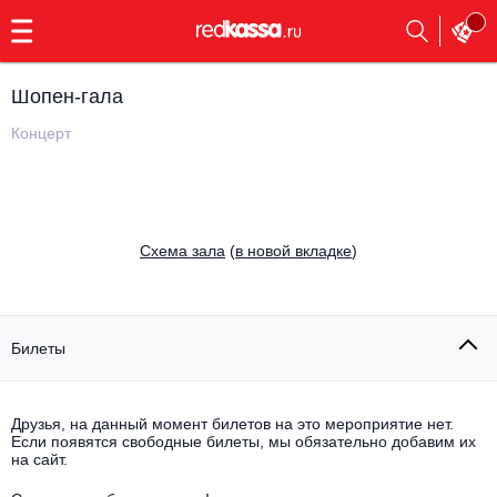
с
9:00
до
23:00
Шопен-гала
Заказать
обратный
Концерт
звонок
Главная
Все события
Выбрать мероприятие
Инди
Cхема зала
(
в новой вкладке
)
Все события
Как купить
Электронная музыка
Rap, hip-hop, RnB
Билеты
Все события
Контакты
Панк
Поэтический вечер
Друзья, на данный момент билетов на это мероприятие нет.
Если появятся свободные билеты, мы обязательно добавим их
Все события
Выбрать другой город
Концерты на теплоходе
на сайт.
Опера