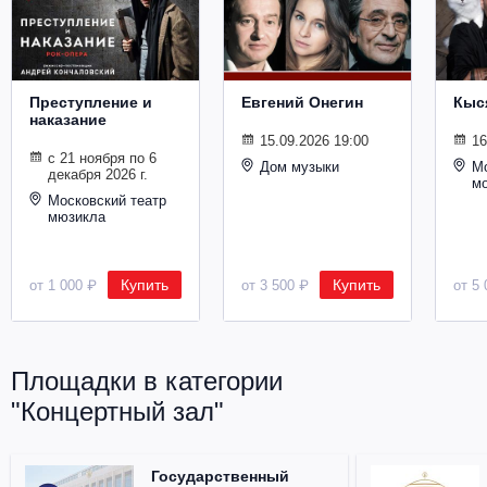
Металл
Преступление и
Евгений Онегин
Кыс
наказание
15.09.2026 19:00
16
с 21 ноября по 6
Дом музыки
Мо
декабря 2026 г.
м
Московский театр
мюзикла
Купить
Купить
от 1 000 ₽
от 3 500 ₽
от 5 
Площадки в категории
"Концертный зал"
Государственный