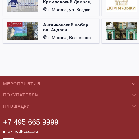
Кремлевский Дворец
г. Москва, ул. Воздвиженка, д. 1, Кремль.
Англиканский собор
св. Андрея
г. Москва, Вознесенский пер., д. 8/5, стр. 3.
МЕРОПРИЯТИЯ
ПОКУПАТЕЛЯМ
Концерты
ПЛОЩАДКИ
О нас
Классика
+7 495 665 9999
Бар/Ресторан/Кафе
Как купить
Театры
info@redkassa.ru
Клуб
Возврат билетов
Фестивали