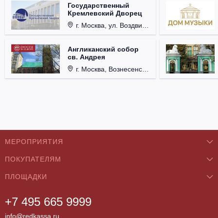
Государственный
Кремлевский Дворец
г. Москва, ул. Воздвиженка, д. 1, Кремль.
Англиканский собор
св. Андрея
г. Москва, Вознесенский пер., д. 8/5, стр. 3.
МЕРОПРИЯТИЯ
ПОКУПАТЕЛЯМ
Концерты
ПЛОЩАДКИ
О нас
Классика
+7 495 665 9999
Бар/Ресторан/Кафе
Как купить
Театры
info@redkassa.ru
Клуб