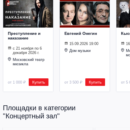
Металл
Преступление и
Евгений Онегин
Кыс
наказание
15.09.2026 19:00
16
с 21 ноября по 6
Дом музыки
Мо
декабря 2026 г.
м
Московский театр
мюзикла
Купить
Купить
от 1 000 ₽
от 3 500 ₽
от 5 
Площадки в категории
"Концертный зал"