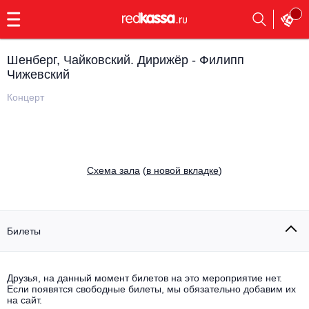
с
9:00
до
23:00
Шенберг, Чайковский. Дирижёр - Филипп
Заказать
Чижевский
обратный
звонок
Концерт
Главная
Все события
Выбрать мероприятие
Инди
Все события
Cхема зала
(
в новой вкладке
)
Как купить
Электронная музыка
Rap, hip-hop, RnB
Все события
Билеты
Контакты
Панк
Поэтический вечер
Все события
Друзья, на данный момент билетов на это мероприятие нет.
Выбрать другой город
Концерты на теплоходе
Если появятся свободные билеты, мы обязательно добавим их
Опера
на сайт.