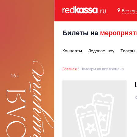
Все го
Билеты на
мероприят
Концерты
Ледовое шоу
Театры
Главная
Шедевры на все времена
К