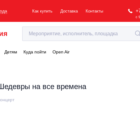
+
рода
Как купить
Доставка
Контакты
с 
ия
Детям
Куда пойти
Open Air
Шедевры на все времена
онцерт