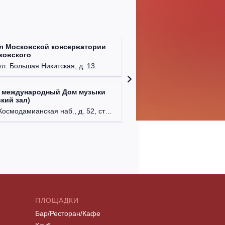
л Московской консерватории
Централ
йковского
г. Моск
ул. Большая Никитская, д. 13.
 международный Дом музыки
Клуб Ba
кий зал)
г. Моск
осмодамианская наб., д. 52, стр. 8.
ПЛОЩАДКИ
Бар/Ресторан/Кафе