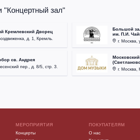
и "Концертный зал"
Большой за
ый Кремлевский Дворец
им. П.И. Ча
Воздвиженка, д. 1, Кремль.
г. Москва, 
Московский
обор св. Андрея
(Светлановс
есенский пер., д. 8/5, стр. 3.
г. Москва, К
МЕРОПРИЯТИЯ
ПОКУПАТЕЛЯМ
Концерты
О нас