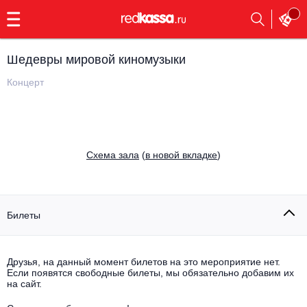
с
9:00
до
23:00
Шедевры мировой киномузыки
Заказать
обратный
Концерт
звонок
Главная
Все события
Выбрать мероприятие
Инди
Cхема зала
(
в новой вкладке
)
Все события
Как купить
Электронная музыка
Rap, hip-hop, RnB
Билеты
Все события
Контакты
Панк
Поэтический вечер
Друзья, на данный момент билетов на это мероприятие нет.
Если появятся свободные билеты, мы обязательно добавим их
Все события
Выбрать другой город
Концерты на теплоходе
на сайт.
Опера