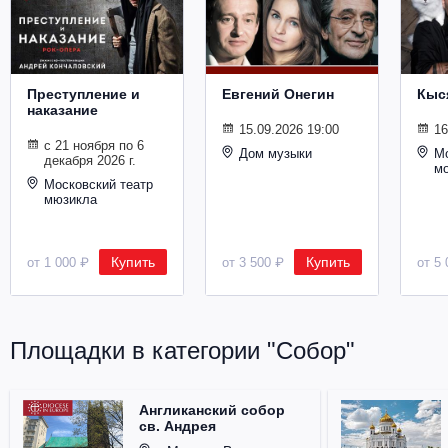
Металл
Преступление и
Евгений Онегин
Кыс
наказание
15.09.2026 19:00
16
с 21 ноября по 6
Дом музыки
Мо
декабря 2026 г.
м
Московский театр
мюзикла
Купить
Купить
от 1 000 ₽
от 3 500 ₽
от 5 
Площадки в категории "Собор"
Англиканский собор
св. Андрея