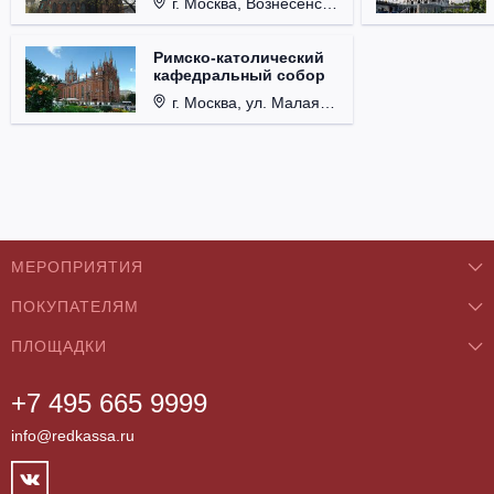
г. Москва, Вознесенский пер., д. 8/5, стр. 3.
Римско-католический
кафедральный собор
г. Москва, ул. Малая Грузинская, д. 27/13, стр. 1.
МЕРОПРИЯТИЯ
ПОКУПАТЕЛЯМ
Концерты
ПЛОЩАДКИ
О нас
Классика
+7 495 665 9999
Бар/Ресторан/Кафе
Как купить
Театры
info@redkassa.ru
Клуб
Возврат билетов
Фестивали
Концертный зал
Контакты
Спорт