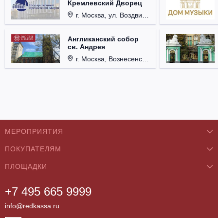
Кремлевский Дворец
г. Москва, ул. Воздвиженка, д. 1, Кремль.
Англиканский собор
св. Андрея
г. Москва, Вознесенский пер., д. 8/5, стр. 3.
МЕРОПРИЯТИЯ
ПОКУПАТЕЛЯМ
Концерты
ПЛОЩАДКИ
О нас
Классика
+7 495 665 9999
Бар/Ресторан/Кафе
Как купить
Театры
info@redkassa.ru
Клуб
Возврат билетов
Фестивали