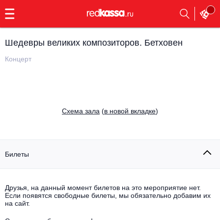
с
9:00
до
23:00
Шедевры великих композиторов. Бетховен
Заказать
обратный
Концерт
звонок
Главная
Все события
Выбрать мероприятие
Инди
Cхема зала
(
в новой вкладке
)
Все события
Как купить
Электронная музыка
Rap, hip-hop, RnB
Билеты
Все события
Контакты
Панк
Поэтический вечер
Друзья, на данный момент билетов на это мероприятие нет.
Если появятся свободные билеты, мы обязательно добавим их
Все события
Выбрать другой город
Концерты на теплоходе
на сайт.
Опера