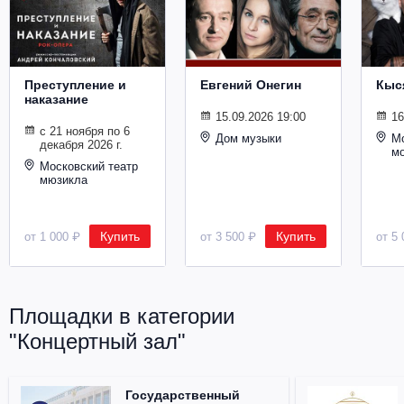
Металл
Преступление и
Евгений Онегин
Кыс
наказание
15.09.2026 19:00
16
с 21 ноября по 6
Дом музыки
Мо
декабря 2026 г.
м
Московский театр
мюзикла
Купить
Купить
от 1 000 ₽
от 3 500 ₽
от 5 
Площадки в категории
"Концертный зал"
Государственный