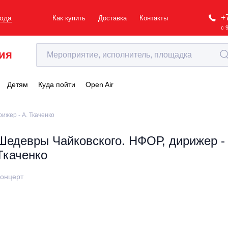
+
рода
Как купить
Доставка
Контакты
с 
ия
Детям
Куда пойти
Open Air
ижер - А. Ткаченко
Шедевры Чайковского. НФОР, дирижер - 
Ткаченко
онцерт