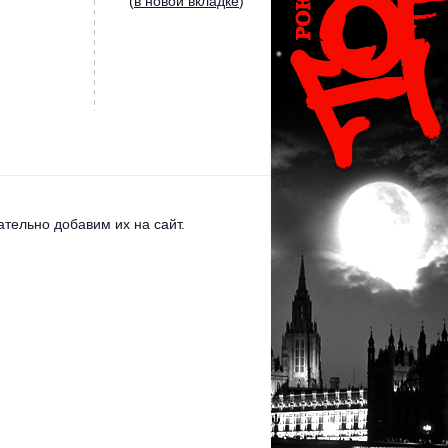
(
в новой вкладке
)
тельно добавим их на сайт.