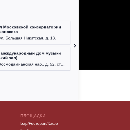
л Московской консерватории
Централ
йковского
г. Моск
ул. Большая Никитская, д. 13.
 международный Дом музыки
Клуб Ba
кий зал)
г. Моск
осмодамианская наб., д. 52, стр. 8.
ПЛОЩАДКИ
Бар/Ресторан/Кафе