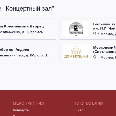
и "Концертный зал"
Большой за
ый Кремлевский Дворец
им. П.И. Ча
Воздвиженка, д. 1, Кремль.
г. Москва, 
Московский
обор св. Андрея
(Светлановс
есенский пер., д. 8/5, стр. 3.
г. Москва, К
МЕРОПРИЯТИЯ
ПОКУПАТЕЛЯМ
Концерты
О нас