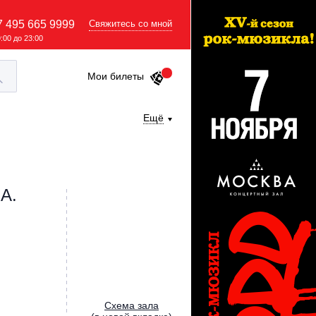
7 495 665 9999
Свяжитесь со мной
9:00 до 23:00
Мои билеты
Ещё
А.
Cхема зала