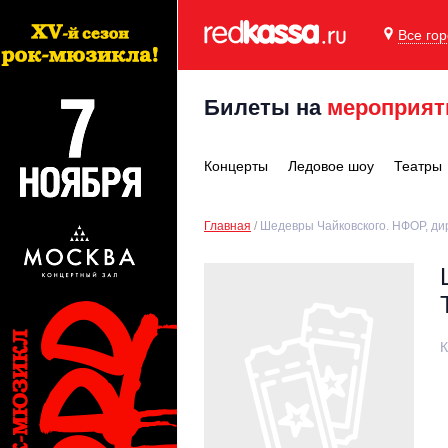
Все го
Билеты на
мероприят
Концерты
Ледовое шоу
Театры
Главная
Шедевры Чайковского. НФОР, дир
К