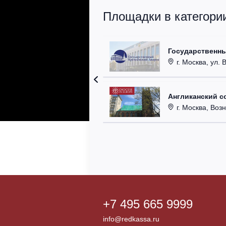
Площадки в категори
Государственн
г. Москва, ул. 
Англиканский с
г. Москва, Возн
+7 495 665 9999
info@redkassa.ru