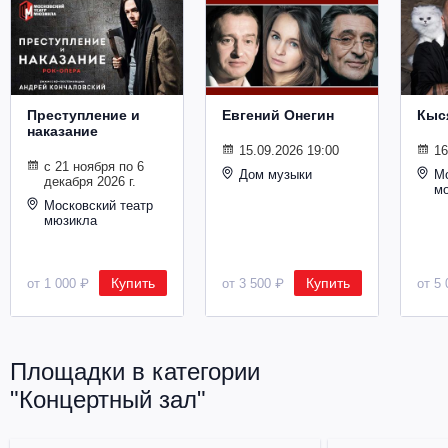
Металл
Преступление и
Евгений Онегин
Кыс
наказание
15.09.2026 19:00
16
с 21 ноября по 6
Дом музыки
Мо
декабря 2026 г.
м
Московский театр
мюзикла
Купить
Купить
от 1 000 ₽
от 3 500 ₽
от 5 
Площадки в категории
"Концертный зал"