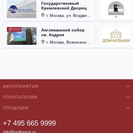
Государственный
Кремлевский Дворец
г. Москва, ул. Воздвиженка, д. 1, Кремль.
Англиканский собор
св. Андрея
г. Москва, Вознесенский пер., д. 8/5, стр. 3.
МЕРОПРИЯТИЯ
ПОКУПАТЕЛЯМ
Концерты
ПЛОЩАДКИ
О нас
Классика
+7 495 665 9999
Бар/Ресторан/Кафе
Как купить
Театры
info@redkassa.ru
Клуб