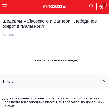
с
9:00
до
23:00
Шедевры Чайковского и Вагнера. "Лебединое
Заказать
озеро" и "Валькирия"
обратный
звонок
Концерт
Главная
Все события
Выбрать мероприятие
Инди
Все события
Cхема зала
(
в новой вкладке
)
Как купить
Электронная музыка
Rap, hip-hop, RnB
Все события
Билеты
Контакты
Панк
Поэтический вечер
Все события
Друзья, на данный момент билетов на это мероприятие нет.
Выбрать другой город
Концерты на теплоходе
Если появятся свободные билеты, мы обязательно добавим их
Опера
на сайт.