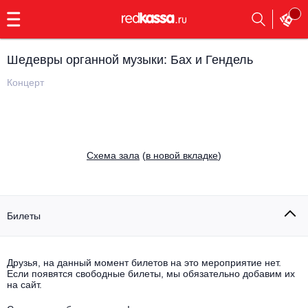
с
9:00
до
23:00
Шедевры органной музыки: Бах и Гендель
Заказать
обратный
Концерт
звонок
Главная
Все события
Выбрать мероприятие
Инди
Cхема зала
(
в новой вкладке
)
Все события
Как купить
Электронная музыка
Rap, hip-hop, RnB
Билеты
Все события
Контакты
Панк
Поэтический вечер
Друзья, на данный момент билетов на это мероприятие нет.
Если появятся свободные билеты, мы обязательно добавим их
Все события
Выбрать другой город
Концерты на теплоходе
на сайт.
Опера