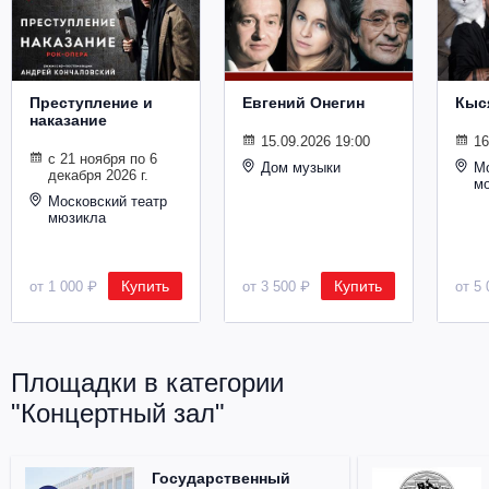
Металл
Преступление и
Евгений Онегин
Кыс
наказание
15.09.2026 19:00
16
с 21 ноября по 6
Дом музыки
Мо
декабря 2026 г.
м
Московский театр
мюзикла
Купить
Купить
от 1 000 ₽
от 3 500 ₽
от 5 
Площадки в категории
"Концертный зал"
Государственный