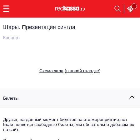
с
9:00
до
23:00
Шары. Презентация сингла
Заказать
обратный
Концерт
звонок
Главная
Все события
Выбрать мероприятие
Инди
Cхема зала
(
в новой вкладке
)
Все события
Как купить
Электронная музыка
Rap, hip-hop, RnB
Билеты
Все события
Контакты
Панк
Поэтический вечер
Друзья, на данный момент билетов на это мероприятие нет.
Если появятся свободные билеты, мы обязательно добавим их
Все события
Выбрать другой город
Концерты на теплоходе
на сайт.
Опера