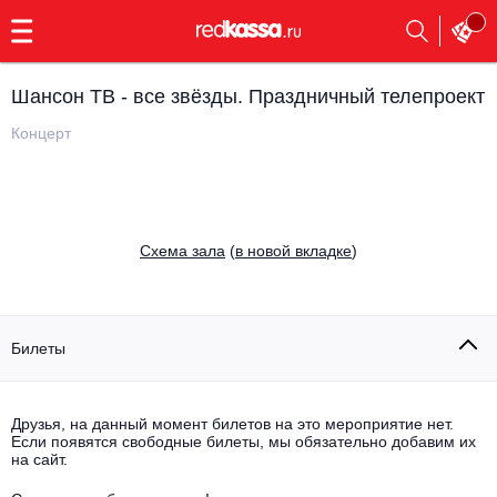
с
9:00
до
23:00
Шансон ТВ - все звёзды. Праздничный телепроект
Заказать
обратный
Концерт
звонок
Главная
Все события
Выбрать мероприятие
Инди
Cхема зала
(
в новой вкладке
)
Все события
Как купить
Электронная музыка
Rap, hip-hop, RnB
Билеты
Все события
Контакты
Панк
Поэтический вечер
Друзья, на данный момент билетов на это мероприятие нет.
Если появятся свободные билеты, мы обязательно добавим их
Все события
Выбрать другой город
Концерты на теплоходе
на сайт.
Опера