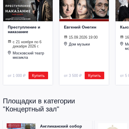
Металл
Преступление и
Евгений Онегин
Кыс
наказание
15.09.2026 19:00
16
с 21 ноября по 6
Дом музыки
Мо
декабря 2026 г.
м
Московский театр
мюзикла
Купить
Купить
от 1 000 ₽
от 3 500 ₽
от 5 
Площадки в категории
"Концертный зал"
Англиканский собор