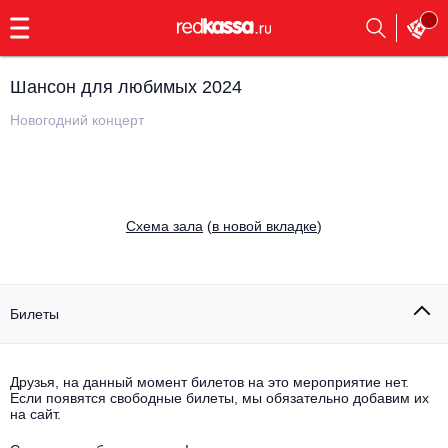
с
9:00
до
23:00
Шансон для любимых 2024
Заказать
обратный
Новогодний концерт
звонок
Главная
Все события
Выбрать мероприятие
Инди
Cхема зала
(
в новой вкладке
)
Все события
Как купить
Электронная музыка
Rap, hip-hop, RnB
Билеты
Все события
Контакты
Панк
Поэтический вечер
Друзья, на данный момент билетов на это мероприятие нет.
Если появятся свободные билеты, мы обязательно добавим их
Все события
Выбрать другой город
Концерты на теплоходе
на сайт.
Опера