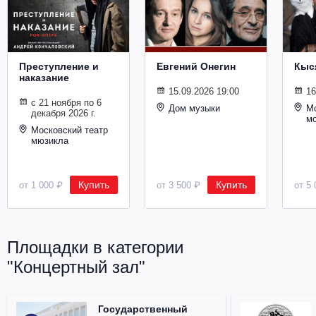
Металл
Преступление и
Евгений Онегин
Кыс
наказание
15.09.2026 19:00
16
с 21 ноября по 6
Дом музыки
Мо
декабря 2026 г.
м
Московский театр
мюзикла
Купить
Купить
от 1 000 ₽
от 3 500 ₽
от 5 
Площадки в категории
"Концертный зал"
Государственный