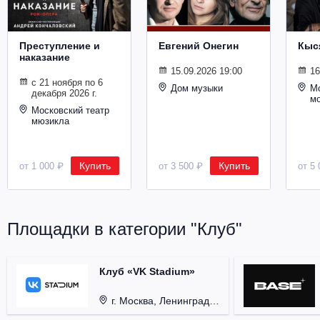
Металл
Преступление и
Евгений Онегин
Кыс
наказание
15.09.2026 19:00
16
с 21 ноября по 6
Дом музыки
Мо
декабря 2026 г.
м
Московский театр
мюзикла
Купить
Купить
от 1 000 ₽
от 3 500 ₽
от 5 
Площадки в категории "Клуб"
Клуб «VK Stadium»
г. Москва, Ленинградский проспект, д. 80, стр. 17.