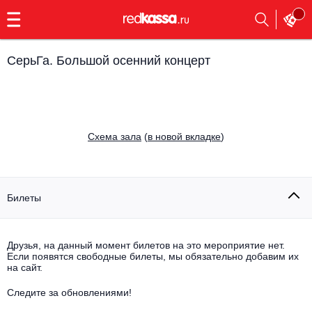
с
9:00
до
23:00
СерьГа. Большой осенний концерт
Заказать
обратный
звонок
Главная
Все события
Cхема зала
(
в новой вкладке
)
Выбрать мероприятие
Инди
Все события
Как купить
Электронная музыка
Билеты
Rap, hip-hop, RnB
Все события
Друзья, на данный момент билетов на это мероприятие нет.
Контакты
Панк
Если появятся свободные билеты, мы обязательно добавим их
Поэтический вечер
на сайт.
Все события
Выбрать другой город
Концерты на теплоходе
Опера
Следите за обновлениями!