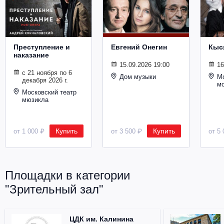
Металл
Преступление и
Евгений Онегин
Кыс
наказание
15.09.2026 19:00
16
с 21 ноября по 6
Дом музыки
Мо
декабря 2026 г.
м
Московский театр
мюзикла
Купить
Купить
от 1 000 ₽
от 3 500 ₽
от 5 
Площадки в категории
"Зрительный зал"
ЦДК им. Калинина