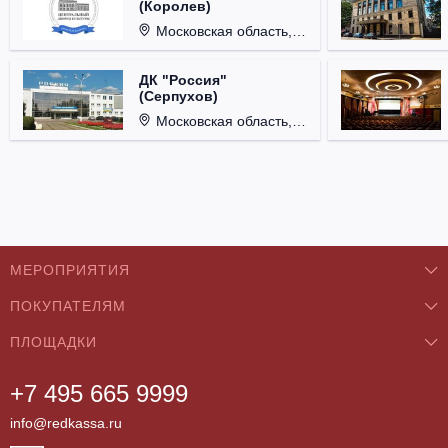
(Королев)
Московская область, г. Королёв, ул. Терешковой, д. 1.
ДК "Россия"
(Серпухов)
Московская область, г. Серпухов, ул. Советская, д. 90.
МЕРОПРИЯТИЯ
ПОКУПАТЕЛЯМ
Концерты
ПЛОЩАДКИ
О нас
Классика
+7 495 665 9999
Бар/Ресторан/Кафе
Как купить
Театры
info@redkassa.ru
Клуб
Возврат билетов
Фестивали