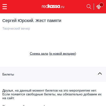
с
9:00
до
23:00
Сергей Юрский. Жест памяти
Заказать
обратный
Творческий вечер
звонок
Главная
Все события
Выбрать мероприятие
Инди
Cхема зала
(
в новой вкладке
)
Все события
Как купить
Электронная музыка
Rap, hip-hop, RnB
Билеты
Все события
Контакты
Панк
Поэтический вечер
Друзья, на данный момент билетов на это мероприятие нет.
Если появятся свободные билеты, мы обязательно добавим их
Все события
Выбрать другой город
Концерты на теплоходе
на сайт.
Опера