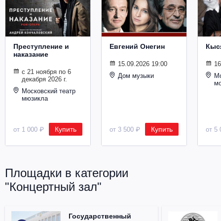
Металл
Преступление и
Евгений Онегин
Кыс
наказание
15.09.2026 19:00
16
с 21 ноября по 6
Дом музыки
Мо
декабря 2026 г.
м
Московский театр
мюзикла
Купить
Купить
от 1 000 ₽
от 3 500 ₽
от 5 
Площадки в категории
"Концертный зал"
Государственный