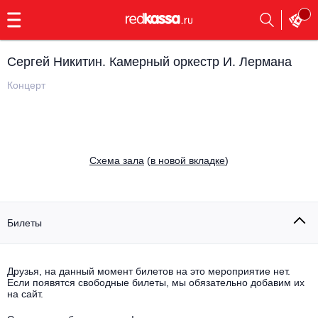
с
9:00
до
23:00
Сергей Никитин. Камерный оркестр И. Лермана
Заказать
обратный
Концерт
звонок
Главная
Все события
Выбрать мероприятие
Инди
Cхема зала
(
в новой вкладке
)
Все события
Как купить
Электронная музыка
Rap, hip-hop, RnB
Билеты
Все события
Контакты
Панк
Поэтический вечер
Друзья, на данный момент билетов на это мероприятие нет.
Если появятся свободные билеты, мы обязательно добавим их
Все события
Выбрать другой город
Концерты на теплоходе
на сайт.
Опера