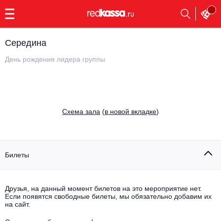
с
9:00
до
23:00
Середина
Заказать
обратный
День рождения лидера группы
звонок
Главная
Все события
Выбрать мероприятие
Инди
Cхема зала
(
в новой вкладке
)
Все события
Как купить
Электронная музыка
Rap, hip-hop, RnB
Билеты
Все события
Контакты
Панк
Поэтический вечер
Друзья, на данный момент билетов на это мероприятие нет.
Если появятся свободные билеты, мы обязательно добавим их
Все события
Выбрать другой город
Концерты на теплоходе
на сайт.
Опера