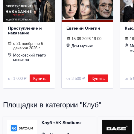
Металл
Преступление и
Евгений Онегин
Кыс
наказание
15.09.2026 19:00
16
с 21 ноября по 6
Дом музыки
Мо
декабря 2026 г.
м
Московский театр
мюзикла
Купить
Купить
от 1 000 ₽
от 3 500 ₽
от 5 
Площадки в категории "Клуб"
Клуб «VK Stadium»