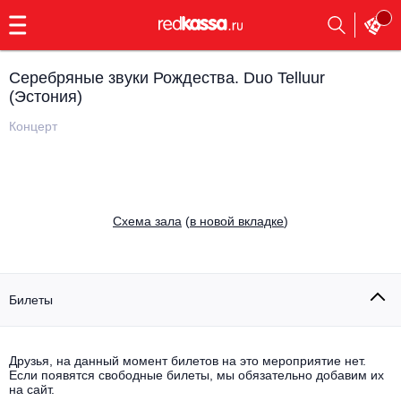
с
9:00
до
23:00
Серебряные звуки Рождества. Duo Telluur
Заказать
(Эстония)
обратный
звонок
Концерт
Главная
Все события
Выбрать мероприятие
Инди
Все события
Cхема зала
(
в новой вкладке
)
Как купить
Электронная музыка
Rap, hip-hop, RnB
Все события
Билеты
Контакты
Панк
Поэтический вечер
Все события
Друзья, на данный момент билетов на это мероприятие нет.
Выбрать другой город
Концерты на теплоходе
Если появятся свободные билеты, мы обязательно добавим их
Опера
на сайт.