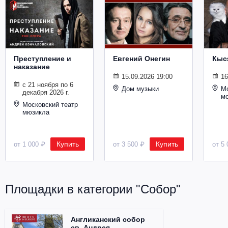
Металл
Преступление и
Евгений Онегин
Кыс
наказание
15.09.2026 19:00
16
с 21 ноября по 6
Дом музыки
Мо
декабря 2026 г.
м
Московский театр
мюзикла
Купить
Купить
от 1 000 ₽
от 3 500 ₽
от 5 
Площадки в категории "Собор"
Англиканский собор
св. Андрея