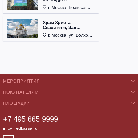
г. Москва, Вознесенский пер., д. 8/5, стр. 3.
Храм Христа
Спасителя, Зал
Церковных Соборов
г. Москва, ул. Волхонка, д. 15.
МЕРОПРИЯТИЯ
ПОКУПАТЕЛЯМ
Концерты
ПЛОЩАДКИ
О нас
Классика
+7 495 665 9999
Бар/Ресторан/Кафе
Как купить
Театры
info@redkassa.ru
Клуб
Возврат билетов
Фестивали