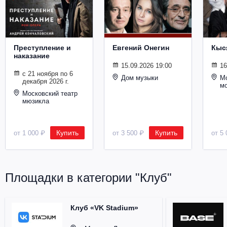
Металл
Преступление и
Евгений Онегин
Кыс
наказание
15.09.2026 19:00
16
с 21 ноября по 6
Дом музыки
Мо
декабря 2026 г.
м
Московский театр
мюзикла
Купить
Купить
от 1 000 ₽
от 3 500 ₽
от 5 
Площадки в категории "Клуб"
Клуб «VK Stadium»