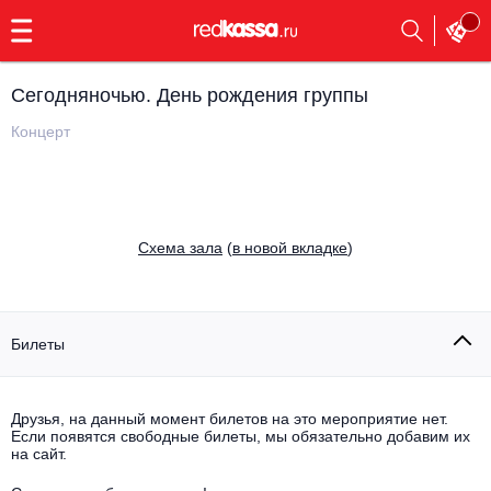
с
9:00
до
23:00
Сегодняночью. День рождения группы
Заказать
обратный
Концерт
звонок
Главная
Все события
Выбрать мероприятие
Инди
Cхема зала
(
в новой вкладке
)
Все события
Как купить
Электронная музыка
Rap, hip-hop, RnB
Билеты
Все события
Контакты
Панк
Поэтический вечер
Друзья, на данный момент билетов на это мероприятие нет.
Если появятся свободные билеты, мы обязательно добавим их
Все события
Выбрать другой город
Концерты на теплоходе
на сайт.
Опера