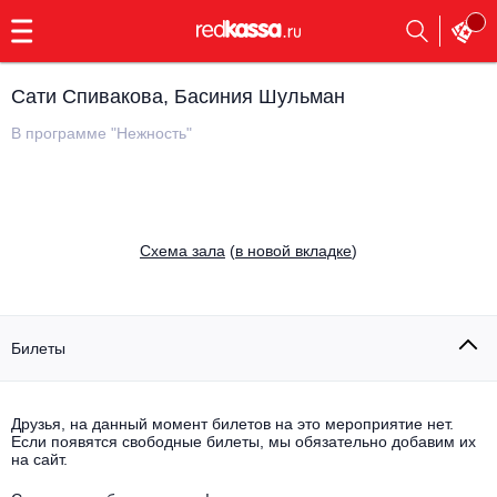
с
9:00
до
23:00
Сати Спивакова, Басиния Шульман
Заказать
обратный
В программе "Нежность"
звонок
Главная
Все события
Выбрать мероприятие
Инди
Cхема зала
(
в новой вкладке
)
Все события
Как купить
Электронная музыка
Rap, hip-hop, RnB
Билеты
Все события
Контакты
Панк
Поэтический вечер
Друзья, на данный момент билетов на это мероприятие нет.
Если появятся свободные билеты, мы обязательно добавим их
Все события
Выбрать другой город
Концерты на теплоходе
на сайт.
Опера