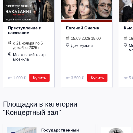
Металл
Преступление и
Евгений Онегин
Кыс
наказание
15.09.2026 19:00
16
с 21 ноября по 6
Дом музыки
Мо
декабря 2026 г.
м
Московский театр
мюзикла
Купить
Купить
от 1 000 ₽
от 3 500 ₽
от 5 
Площадки в категории
"Концертный зал"
Государственный