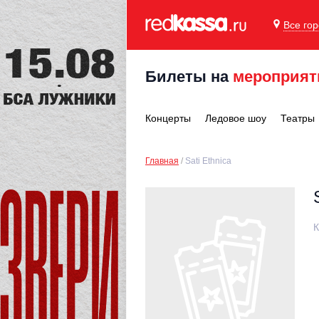
Все го
Билеты на
мероприят
Концерты
Ледовое шоу
Театры
Главная
Sati Ethnica
К