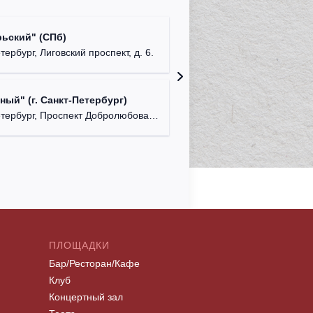
Roof Pla
ьский" (СПб)
г. Санк
тербург, Лиговский проспект, д. 6.
Ледовый
ый" (г. Санкт-Петербург)
г. Санкт
ербург, Проспект Добролюбова, д. 18.
ПЛОЩАДКИ
Бар/Ресторан/Кафе
Клуб
Концертный зал