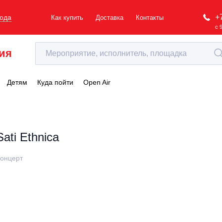
+
рода
Как купить
Доставка
Контакты
с 
ия
Детям
Куда пойти
Open Air
Sati Ethnica
онцерт