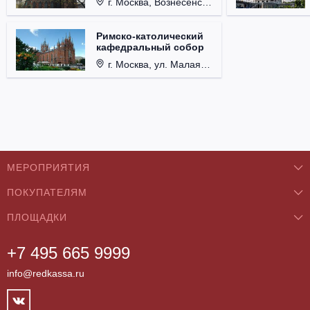
г. Москва, Вознесенский пер., д. 8/5, стр. 3.
Римско-католический
кафедральный собор
г. Москва, ул. Малая Грузинская, д. 27/13, стр. 1.
МЕРОПРИЯТИЯ
ПОКУПАТЕЛЯМ
Концерты
ПЛОЩАДКИ
О нас
Классика
+7 495 665 9999
Бар/Ресторан/Кафе
Как купить
Театры
info@redkassa.ru
Клуб
Возврат билетов
Фестивали
Концертный зал
Контакты
Спорт