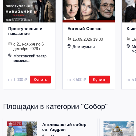
Металл
Преступление и
Евгений Онегин
Кыс
наказание
15.09.2026 19:00
16
с 21 ноября по 6
Дом музыки
Мо
декабря 2026 г.
м
Московский театр
мюзикла
Купить
Купить
от 1 000 ₽
от 3 500 ₽
от 5 
Площадки в категории "Собор"
Англиканский собор
св. Андрея