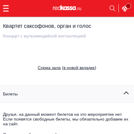
с
9:00
до
23:00
Квартет саксофонов, орган и голос
Заказать
обратный
Концерт с мультимедийной инсталляцией
звонок
Главная
Все события
Выбрать мероприятие
Инди
Cхема зала
(
в новой вкладке
)
Все события
Как купить
Электронная музыка
Rap, hip-hop, RnB
Билеты
Все события
Контакты
Панк
Поэтический вечер
Друзья, на данный момент билетов на это мероприятие нет.
Если появятся свободные билеты, мы обязательно добавим их
Все события
Выбрать другой город
Концерты на теплоходе
на сайт.
Опера