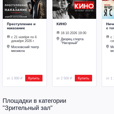
Металл
Преступление и
КИНО
Ниче
наказание
с то
18.10.2026 19:00
с 21 ноября по 6
с 
Дворец спорта
декабря 2026 г.
се
"Нагорный"
Московский театр
Мо
мюзикла
м
Купить
Купить
от 1 000 ₽
от 2 500 ₽
от 1 
Площадки в категории
"Зрительный зал"