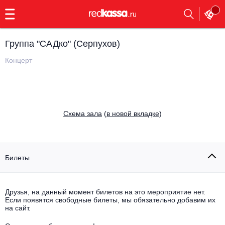
с
9:00
до
23:00
Группа "САДко" (Серпухов)
Заказать
обратный
Концерт
звонок
Главная
Все события
Выбрать мероприятие
Инди
Cхема зала
(
в новой вкладке
)
Все события
Как купить
Электронная музыка
Rap, hip-hop, RnB
Билеты
Все события
Контакты
Панк
Поэтический вечер
Друзья, на данный момент билетов на это мероприятие нет.
Если появятся свободные билеты, мы обязательно добавим их
Все события
Выбрать другой город
Концерты на теплоходе
на сайт.
Опера