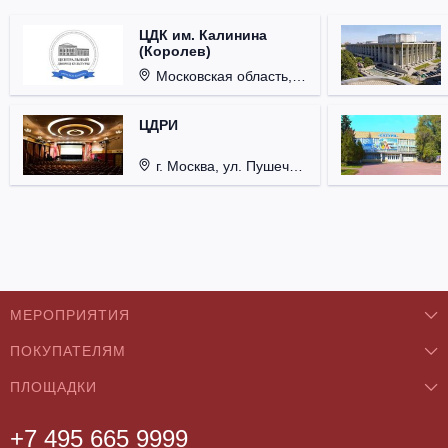
ЦДК им. Калинина
(Королев)
Московская область, г. Королёв, ул. Терешковой, д. 1.
ЦДРИ
г. Москва, ул. Пушечная, д. 9/6, стр. 1.
МЕРОПРИЯТИЯ
ПОКУПАТЕЛЯМ
Концерты
ПЛОЩАДКИ
О нас
Классика
+7 495 665 9999
Бар/Ресторан/Кафе
Как купить
Театры